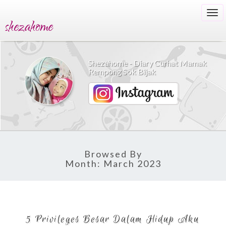
Togg
shezahome
navi
Shezahome - Diary Curhat Mamak
Rempong Sok Bijak
Browsed By
Month:
March 2023
5
5 Privileges Besar Dalam Hidup Aku
Privileges