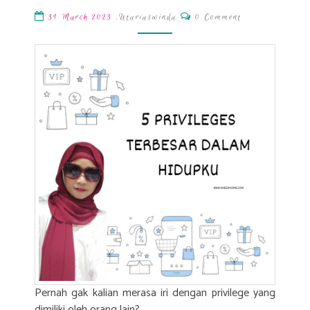
Besar
Comments
,
Utariaswinda
0 Comment
31 March 2023
Dalam
Hidup
Aku
Pernah gak kalian merasa iri dengan privilege yang
dimiliki oleh orang lain?