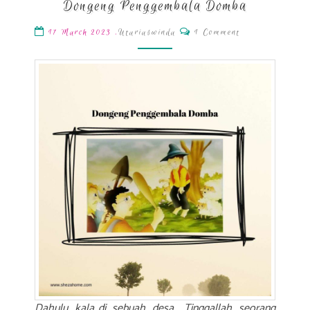
Dongeng Penggembala Domba
Penggembala
Domba
Comments
,
Utariaswinda
1 Comment
17 March 2023
Dahulu kala..di sebuah desa.. Tinggallah seorang