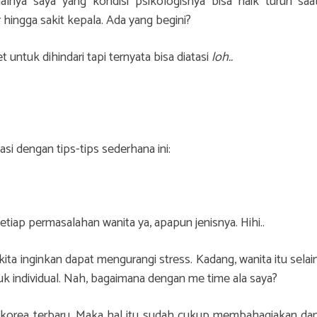
alnya saya yang kondisi psikologisnya bisa naik turun saa
r hingga sakit kepala. Ada yang begini?
untuk dihindari tapi ternyata bisa diatasi
loh..
asi dengan tips-tips sederhana ini:
etiap permasalahan wanita ya, apapun jenisnya. Hihi..
ta inginkan dapat mengurangi stress. Kadang, wanita itu selai
uk individual. Nah, bagaimana dengan me time ala saya?
a korea terbaru. Maka hal itu sudah cukup membahagiakan da