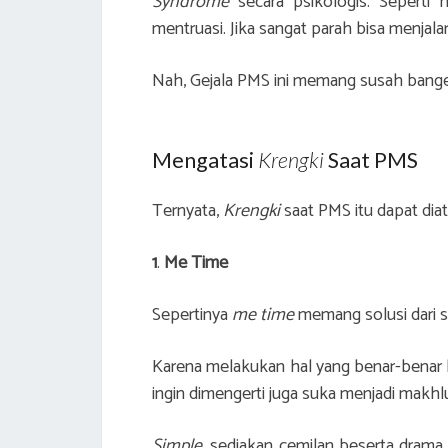
Syndrome
secara psikologis. Seperti h
mentruasi. Jika sangat parah bisa menjala
Nah, Gejala PMS ini memang susah banget 
Mengatasi
Krengki
Saat PMS
Ternyata,
Krengki
saat PMS itu dapat diat
1
.
Me Time
Sepertinya
me time
memang solusi dari s
Karena melakukan hal yang benar-benar ki
ingin dimengerti juga suka menjadi makhl
Simple
, sediakan cemilan beserta dram