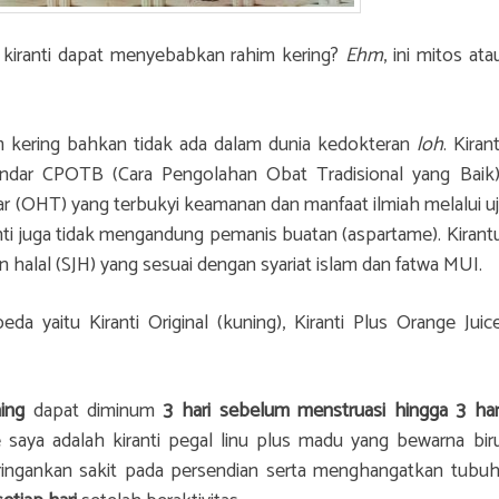
iranti dapat menyebabkan rahim kering?
Ehm
, ini mitos ata
im kering bahkan tidak ada dalam dunia kedokteran
loh
. Kirant
ndar CPOTB (Cara Pengolahan Obat Tradisional yang Baik)
r (OHT) yang terbukyi keamanan dan manfaat ilmiah melalui uj
anti juga tidak mengandung pemanis buatan (aspartame). Kirant
 halal (SJH) yang sesuai dengan syariat islam dan fatwa MUI.
beda yaitu Kiranti Original (kuning), Kiranti Plus Orange Juic
ing
dapat diminum
3 hari sebelum menstruasi hingga 3 har
e saya adalah kiranti pegal linu plus madu yang bewarna bir
ringankan sakit pada persendian serta menghangatkan tubuh