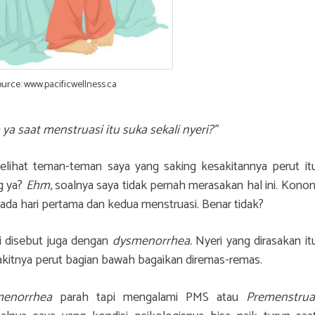
ource: www.pacificwellness.ca
ya saat menstruasi itu suka sekali nyeri?”
 melihat teman-teman saya yang saking kesakitannya perut it
g ya?
Ehm
, soalnya saya tidak pernah merasakan hal ini. Konon
pada hari pertama dan kedua menstruasi. Benar tidak?
ini disebut juga dengan
dysmenorrhea.
Nyeri
yang dirasakan it
akitnya perut bagian bawah bagaikan diremas-remas.
menorrhea
parah
tapi mengalami PMS atau
Premenstrua