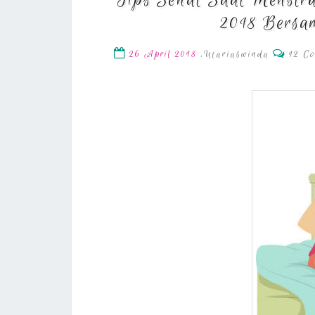
Tips Sehat Saat Menstr
2018 Bersam
Comme
,
Utariaswinda
12 C
26 April 2018