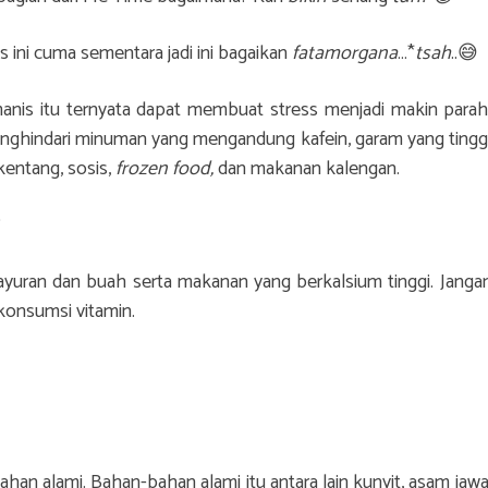
 ini cuma sementara jadi ini bagaikan
fatamorgana
…*
tsah
..😅
is itu ternyata dapat membuat stress menjadi makin parah
enghindari minuman yang mengandung kafein, garam yang tingg
kentang, sosis,
frozen food,
dan makanan kalengan.
?
yuran dan buah serta makanan yang berkalsium tinggi. Janga
konsumsi vitamin.
han alami. Bahan-bahan alami itu antara lain kunyit, asam jawa