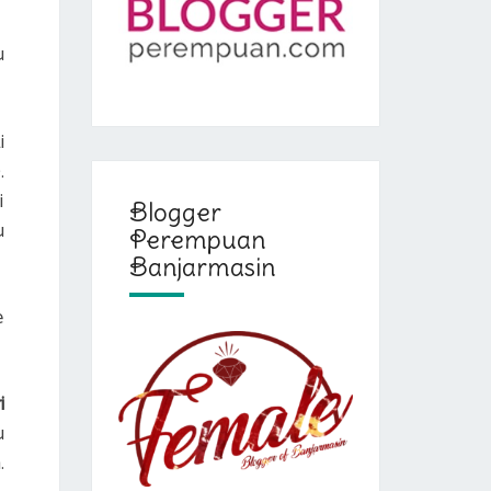
u
i
.
i
Blogger
u
Perempuan
Banjarmasin
e
i
u
.