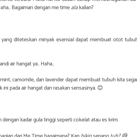
Haha.. Bagaiman dengan me time
ala
kalian?
t yang diteteskan minyak esensial dapat membuat otot tubu
ndi air hangat ya.. Haha..
rmint, camomile, dan lavender dapat membuat tubuh kita sega
 ini pada air hangat dan rasakan sensasinya. 😊
dengan kadar gula tinggi seperti cokelat atau es krim.
u bagian dari Me Time bagaimana? Kan
bikin
senang
tuh? 😅