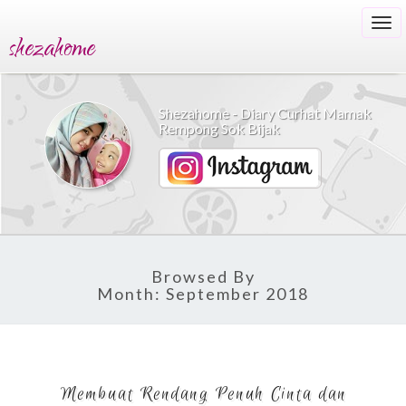
Togg
shezahome
navi
Shezahome - Diary Curhat Mamak
Rempong Sok Bijak
Browsed By
Month:
September 2018
Membuat
Membuat Rendang Penuh Cinta dan
Rendang