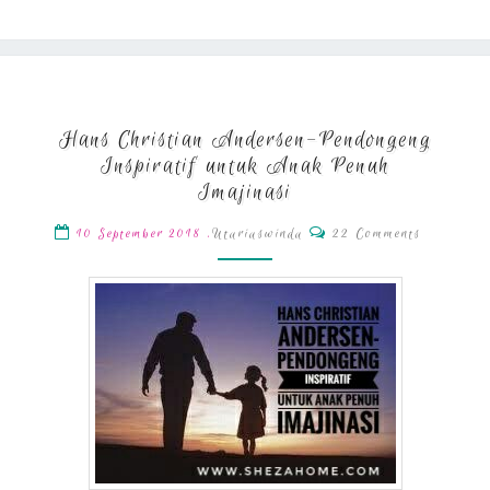
Hans
Hans Christian Andersen-Pendongeng
Christian
Inspiratif untuk Anak Penuh
Andersen-
Pendongeng
Imajinasi
Inspiratif
Comments
,
Utariaswinda
22 Comments
10 September 2018
untuk
Anak
Penuh
Imajinasi