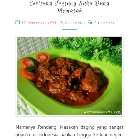
Ceritaku Tentang Suka Duka
Penuh
Cinta
Memasak
dan
Comments
,
Utariaswinda
1 Comment
19 September 2018
Ceritaku
Tentang
Suka
Duka
Memasak
Namanya Rendang. Masakan daging yang sangat
populer di indonesia bahkan hingga ke luar negeri.