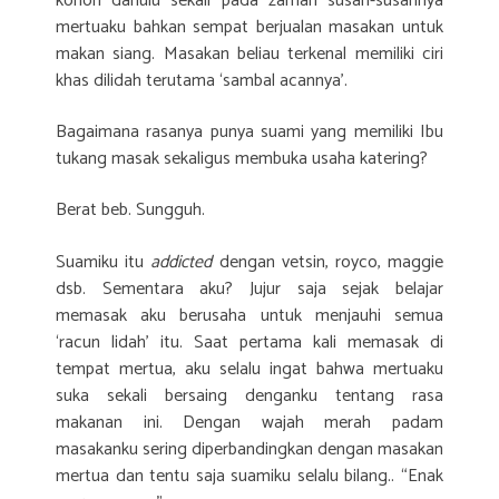
konon dahulu sekali pada zaman susah-susahnya
mertuaku bahkan sempat berjualan masakan untuk
makan siang. Masakan beliau terkenal memiliki ciri
khas dilidah terutama ‘sambal acannya’.
Bagaimana rasanya punya suami yang memiliki Ibu
tukang masak sekaligus membuka usaha katering?
Berat beb. Sungguh.
Suamiku itu
addicted
dengan vetsin, royco, maggie
dsb. Sementara aku? Jujur saja sejak belajar
memasak aku berusaha untuk menjauhi semua
‘racun lidah’ itu. Saat pertama kali memasak di
tempat mertua, aku selalu ingat bahwa mertuaku
suka sekali bersaing denganku tentang rasa
makanan ini. Dengan wajah merah padam
masakanku sering diperbandingkan dengan masakan
mertua dan tentu saja suamiku selalu bilang.. “Enak