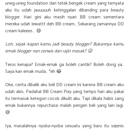
uneg-uneg foundation dan tetek bengek cream yang ternyata
aku itu udah jauuuuuh ketinggalan dibanding para beauty
blogger. Hari gini aku masih nyari BB cream sementara
mereka udah lewattt deh BB cream.. Sekarang zamannya DD
cream kaleees… 😅
Loh, sejak kapan kamu jadi beauty blogger? Bukannya kamu
emak blogger nan ceriwis dan rajin masak? 😛
Terus kenapa? Emak-emak ga boleh cantik? Boleh dong ya..
Saya kan emak muda.. *eh 😂
Oke, cerita dibalik aku beli DD cream ini karena BB cream aku
udah abis. Padahal BB Cream Pixy yang tempo hari aku pakai
itu termasuk ketegori cocok dikulit aku. Tapi dikala habis sang
emak bukannya repurchase malah pengen beli yang lain lagi.
😅
Iya, masalahnya nyoba-nyoba sesuatu yang baru itu sejenis