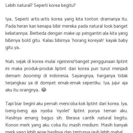
Lebih natural? Seperti korea begitu?
Iya.. Seperti artis-artis korea yang kita tonton dramanya itu.
Pada heran kan kenapa bibir mereka pada natural look banget
keliatannya. Berbeda dengan make up pengantin ala kita yang
bibirnya bold gitu. Kalau bibirnya ‘horang koreyah’ kayak baby
gitu ya..
Nah, sejak di korea mulai
ngetrend
banget penggunaan liptint
ini maka produk-produk liptint dari korea pun turut menjadi
demam
booming
di indonesia. Sayangnya, harganya tidak
terjangkau ya di dompet emak-emak sepertiku. Iya, jujur aja
aku itu orangnya.. 😂
Tapi biar begini aku pernah mencoba kok liptint dari korea. Iya,
iseng-iseng aja nyoba ‘nyolet’ liptint punya teman aku.
Hasilnya emang bagus sih. Berasa cantik natural begitu.
Konon merk yang aku coba itu masih medium. Masih banyak
merk yang lebih wow hasilnya dan tentunya jauh lebih mahal.