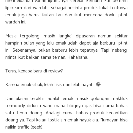
mengeluarkan varian liptint. Iya, setelah kemarin ikut demam
lipcream dari wardah.. sebagai pecinta produk lokal tentunya
emak juga harus ikutan tau dan ikut mencoba donk liptint
wardah ini.
Meski tergolong ‘masih langka’ dipasaran namun sekitar
hampir 1 bulan yang lalu emak udah dapet aja berburu liptint
ini. Sebenarnya, bukan berburu lebih tepatnya. Tapi ‘nebeng’
minta ikut belikan sama teman. Hahahaha.
Terus, kenapa baru di-review?
Karena emak sibuk, lelah fisik dan lelah hayati. 😂
Dan alasan terakhir adalah emak masuk golongan makhluk
termoody didunia yang mana blognya gak bisa cuma bahas
satu tema doang. Apalagi cuma bahas produk kecantikan
doang ya. Tapi kalau lipstik sih emak hayuk aja. *lumayan bisa
naikin traffic (eeeh).