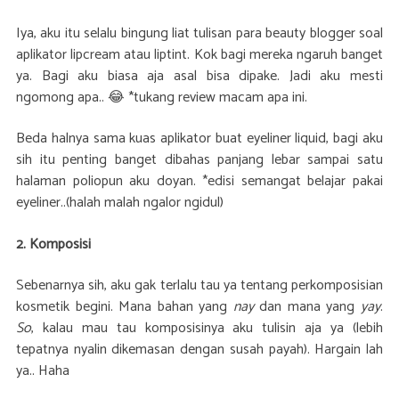
Iya, aku itu selalu bingung liat tulisan para beauty blogger soal
aplikator lipcream atau liptint. Kok bagi mereka ngaruh banget
ya. Bagi aku biasa aja asal bisa dipake. Jadi aku mesti
ngomong apa.. 😂 *tukang review macam apa ini.
Beda halnya sama kuas aplikator buat eyeliner liquid, bagi aku
sih itu penting banget dibahas panjang lebar sampai satu
halaman poliopun aku doyan. *edisi semangat belajar pakai
eyeliner..(halah malah ngalor ngidul)
2. Komposisi
Sebenarnya sih, aku gak terlalu tau ya tentang perkomposisian
kosmetik begini. Mana bahan yang
nay
dan mana yang
yay
.
So
, kalau mau tau komposisinya aku tulisin aja ya (lebih
tepatnya nyalin dikemasan dengan susah payah). Hargain lah
ya.. Haha