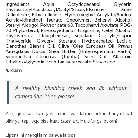
Ingredients: Aqua, Octydodecanol, Glycerin,
Phytossteryl/Isostrearyl/Cetyl/Stearyl/Behenyl Dimer
Dilinoleate, Ethylcellulose, Hydroxyeghyl Acrylate/Sodium
Acryloyldimethyl Taurate Copolymer, Behenyl Alcohol,
Stearyl Alcogol, Polysorbate 60, Tocopheryl Axwtate, PDG-
20 Phytosterol, Phenoxyethanol, Fragrance, Cetyl Alcohol,
Phytosterolz, Chlorphenesin, Squalane, Caprylis/Capric
Triglyceride, Glyceryl Stearate, Hydrogenated Lecitib,
Oenothea Biennis Oil, Olive (Olea Europea) Oil, Prunus
Amygdalus Dulcis, Shea Butter (Butyrospermum Parkii),
Simmondsia Chinensis (Jojoba) Seed Oil, Allantoin,
Ethylhexylglycerin, Sorbitan Isostrearate, Stevioside.
3. Klaim
A healthy blushing cheek and lip without
camera filter? Yes, please!
Yah, gitu katanya. Jadi Liptint wardah ini bukan hanya buat
bibir ya, tapi juga bisa buat
blush on
. Multifungsi bukan?
Liptint ini mengklaim bahwa ia bisa: