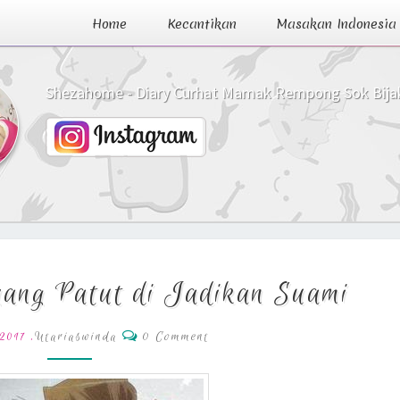
Home
Kecantikan
Masakan Indonesia
Shezahome - Diary Curhat Mamak Rempong Sok Bija
8
yang Patut di Jadikan Suami
Syarat
Lelaki
Comments
yang
,
Utariaswinda
0 Comment
 2017
Patut
di