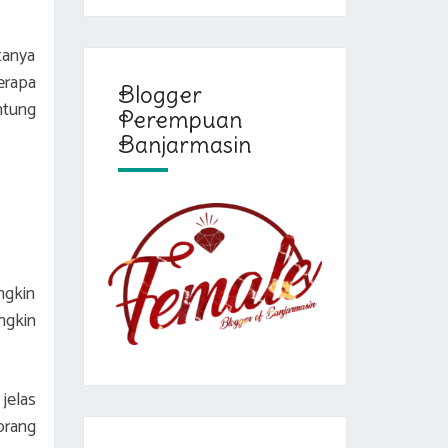
tanya
erapa
Blogger
ntung
Perempuan
Banjarmasin
ngkin
ngkin
jelas
orang