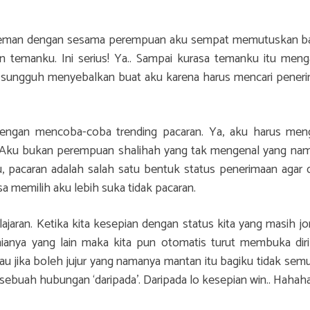
rteman dengan sesama perempuan aku sempat memutuskan 
 temanku. Ini serius! Ya.. Sampai kurasa temanku itu meng
tu sungguh menyebalkan buat aku karena harus mencari pener
dengan mencoba-coba trending pacaran. Ya, aku harus men
 Aku bukan perempuan shalihah yang tak mengenal yang na
, pacaran adalah salah satu bentuk status penerimaan agar d
bisa memilih aku lebih suka tidak pacaran.
jaran. Ketika kita kesepian dengan status kita yang masih j
ianya yang lain maka kita pun otomatis turut membuka diri
au jika boleh jujur yang namanya mantan itu bagiku tidak sem
 sebuah hubungan ‘daripada’. Daripada lo kesepian win.. Hahaha