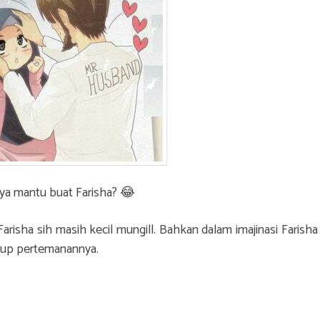
Jadikan
Suami
ya mantu buat Farisha? 😂
 Farisha sih masih kecil mungill. Bahkan dalam imajinasi Farish
gkup pertemanannya.