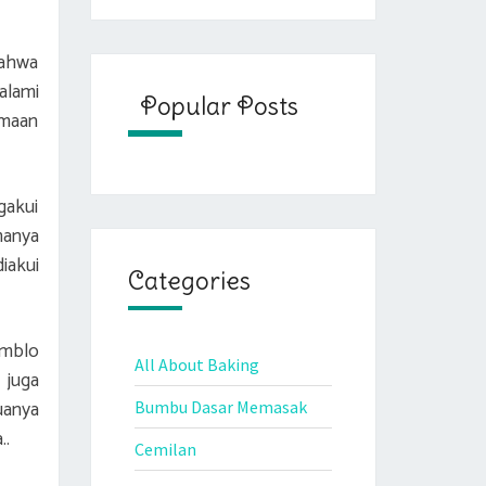
bahwa
alami
Popular Posts
imaan
gakui
manya
iakui
Categories
omblo
All About Baking
 juga
uanya
Bumbu Dasar Memasak
..
Cemilan