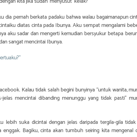
dengan kita jika sudah ‘menyusut’ kelak?
ku dia pernah berkata padaku bahwa walau bagaimanapun cin
cintaiku diatas cinta pada Ibunya. Aku sempat mengalami beb
nya aku sadar dan mengerti kemudian bersyukur betapa beru
 dan sangat mencintai Ibunya.
ertuaku?”
facebook. Kalau tidak salah begini bunyinya “untuk wanita, mu
s-jelas mencintai dibanding menunggu yang tidak pasti” mu
 lebih suka dicintai dengan jelas daripada tergila-gila tidak 
 enggak. Bagiku, cinta akan tumbuh seiring kita mengenal 