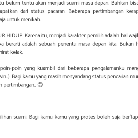
tu belum tentu akan menjadi suami masa depan. Bahkan bisa
patkan dari status pacaran. Beberapa pertimbangan kerap
aja untuk menikah.
HIDUP. Karena itu, menjadi karakter pemilih adalah hal wajib
ya berarti adalah sebuah penentu masa depan kita. Bukan 
irat kelak.
ah poin-poin yang kuambil dari beberapa pengalamanku men
u win..). Bagi kamu yang masih menyandang status pencarian mu
an pertimbangan.. 😊
ihan suami. Bagi kamu-kamu yang protes boleh saja ber’tapi