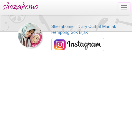
shezahome
Tog
navi
Shezahome - Diary Curhat Mamak
Rempong Sok Bijak