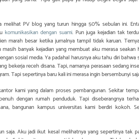
melihat PV blog yang turun hingga 50% sebulan ini. Ent
ku
komunikasikan dengan suami
. Pun juga kejadian tak terdu
ien marah besar ketika jurnalnya tampil tidak karuan. Ternya
an masih banyak kejadian yang membuat aku merasa seakan 
 dengan sosial media. Ya padahal harusnya aku tahu diri bahwa s
ang bekerja receh disana. Tapi, namanya perasaan sedang inse
ram. Tapi sepertinya baru kali ini merasa ingin bersembunyi saj
kantor kami yang dalam proses pembangunan. Sekitar tempa
i penuh dengan rumah penduduk. Tapi diseberangnya terh
sana, bangunan kampus universitas kami berdiri kokoh. S
saja. Aku jadi ikut kesal melihatnya yang sepertinya tak 