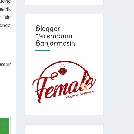
ucing
lirik
 lain
longo
Blogger
Perempuan
Banjarmasin
ampir
.