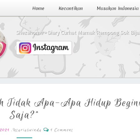
Home
Kecantikan
Masakan Indonesia
Shezahome - Diary Curhat Mamak Rempong Sok Bija
Dear
ah Tidak Apa-Apa Hidup Begin
Diriku:
“Apakah
Saja?”
Tidak
Apa-
Comments
,
Utariaswinda
1 Comment
 2021
Apa