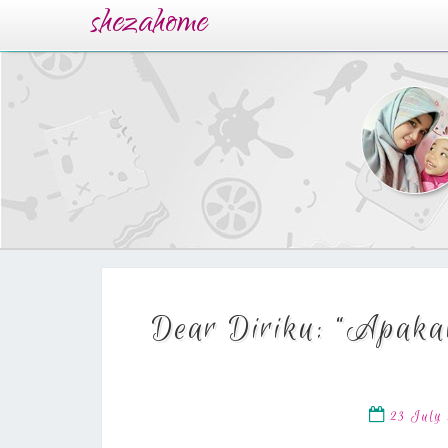
shezahome
Dear Diriku: “Apak
23 July