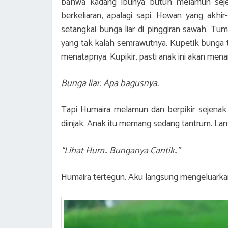
bahwa kadang ibunya butuh melamun sejen
berkeliaran, apalagi sapi. Hewan yang akhir-
setangkai bunga liar di pinggiran sawah. T
yang tak kalah semrawutnya. Kupetik bunga 
menatapnya. Kupikir, pasti anak ini akan menan
Bunga liar. Apa bagusnya.
Tapi Humaira melamun dan berpikir sejenak 
diinjak. Anak itu memang sedang tantrum. L
“Lihat Hum.. Bunganya Cantik..”
Humaira tertegun. Aku langsung mengeluar