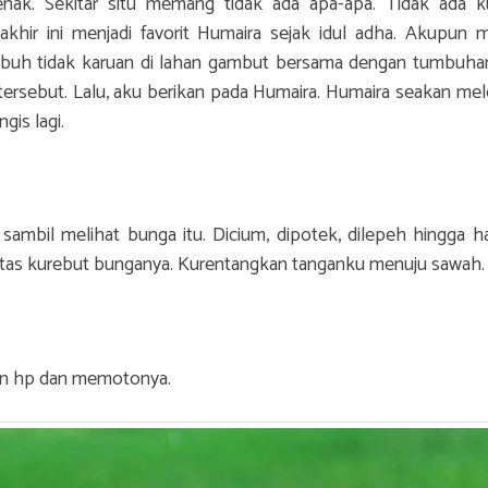
ak. Sekitar situ memang tidak ada apa-apa. Tidak ada k
akhir ini menjadi favorit Humaira sejak idul adha. Akupun me
umbuh tidak karuan di lahan gambut bersama dengan tumbuhan
tersebut. Lalu, aku berikan pada Humaira. Humaira seakan me
gis lagi.
sambil melihat bunga itu. Dicium, dipotek, dilepeh hingga h
antas kurebut bunganya. Kurentangkan tanganku menuju sawah
kan hp dan memotonya.