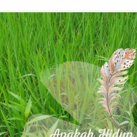
Hidup
Begini
Saja?”