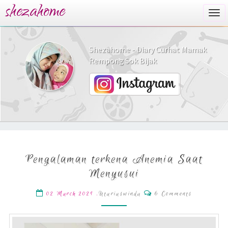
shezahome
Togg
navi
Shezahome - Diary Curhat Mamak
Rempong Sok Bijak
Pengalaman
Pengalaman terkena Anemia Saat
terkena
Anemia
Menyusui
Saat
Menyusui
Comments
,
Utariaswinda
6 Comments
02 March 2021