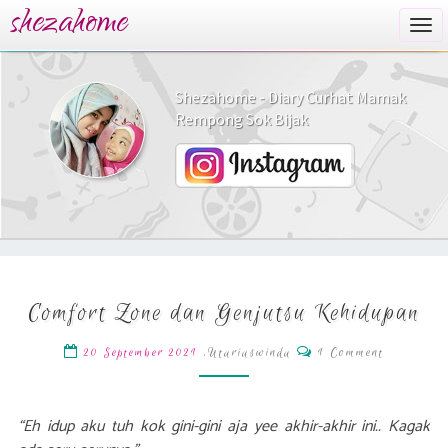
shezahome
Togg
navi
Shezahome - Diary Curhat Mamak
Rempong Sok Bijak
Comfort
Comfort Zone dan Genjutsu Kehidupan
Zone
dan
Comments
,
Utariaswinda
1 Comment
20 September 2021
Genjutsu
Kehidupan
“Eh idup aku tuh kok gini-gini aja yee akhir-akhir ini.. Kagak