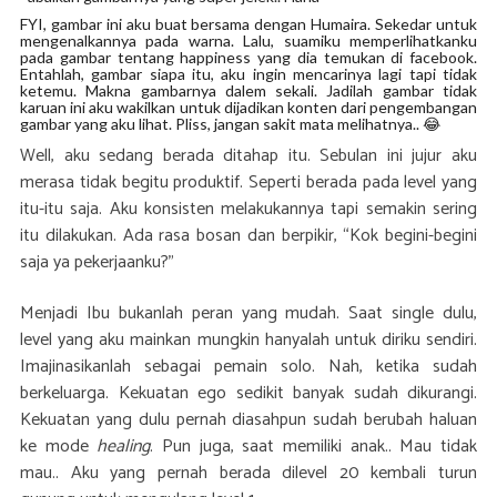
FYI, gambar ini aku buat bersama dengan Humaira. Sekedar untuk
mengenalkannya pada warna. Lalu, suamiku memperlihatkanku
pada gambar tentang happiness yang dia temukan di facebook.
Entahlah, gambar siapa itu, aku ingin mencarinya lagi tapi tidak
ketemu. Makna gambarnya dalem sekali. Jadilah gambar tidak
karuan ini aku wakilkan untuk dijadikan konten dari pengembangan
gambar yang aku lihat. Pliss, jangan sakit mata melihatnya.. 😂
Well, aku sedang berada ditahap itu. Sebulan ini jujur aku
merasa tidak begitu produktif. Seperti berada pada level yang
itu-itu saja. Aku konsisten melakukannya tapi semakin sering
itu dilakukan. Ada rasa bosan dan berpikir, “Kok begini-begini
saja ya pekerjaanku?”
Menjadi Ibu bukanlah peran yang mudah. Saat single dulu,
level yang aku mainkan mungkin hanyalah untuk diriku sendiri.
Imajinasikanlah sebagai pemain solo. Nah, ketika sudah
berkeluarga. Kekuatan ego sedikit banyak sudah dikurangi.
Kekuatan yang dulu pernah diasahpun sudah berubah haluan
ke mode
healing
. Pun juga, saat memiliki anak.. Mau tidak
mau.. Aku yang pernah berada dilevel 20 kembali turun