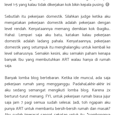
level 1-5 yang kalau tidak dikerjakan kok bikin kepala pusing. 😅
Sebutlah itu pekerjaan domestik. Silahkan judge ketika aku
mengatakan pekerjaan domestik adalah pekerjaan dengan
level rendah. Kenyataannya memang demikian kok (bagiku..
Haha). Lempari saja aku batu, katakan kalau pekerjaan
domestik adalah ladang pahala. Kenyataannya, pekerjaan
domestik yang setumpuk itu menghalangiku untuk kembali ke
level seharusnya. Semakin kesini, aku semakin paham kenapa
banyak Ibu yang membutuhkan ART walau hanya di rumah
saja.
Banyak lomba blog bertebaran. Ketika ide muncul, ada saja
pekerjaan rumah yang mengganggu. Padahal,akhir-akhir ini
aku sedang semangat mengikuti lomba blog. Karena 2x
berturut-turut menang. FYI, untuk pekerjaan rumah biasa jujur
saja jam 7 pagi semua sudah selesai. Jadi, toh ngapain aku
punya ART untuk membantu bersih-bersih rumah dan masak?
Aku sudah (merasa) sangat cekatan untuk itu. *sombongnya