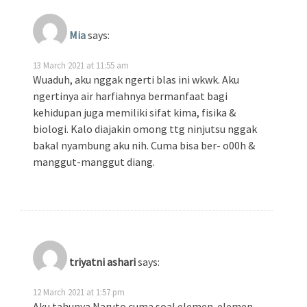
Mia
says:
13 March 2021 at 11:55 am
Wuaduh, aku nggak ngerti blas ini wkwk. Aku
ngertinya air harfiahnya bermanfaat bagi
kehidupan juga memiliki sifat kima, fisika &
biologi. Kalo diajakin omong ttg ninjutsu nggak
bakal nyambung aku nih. Cuma bisa ber- o00h &
manggut-manggut diang.
triyatni ashari
says:
12 March 2021 at 1:57 pm
Aku tahunya Naruto cuma soal elemen-elemen