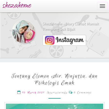
shezahome
Togg
navi
Shezahome - Diary Curhat Mamak
Rempong Sok Bijak
Tentang
Tentang Elemen Air, Ninjutsu, dan
Elemen
Air,
Psikologis Emak
Ninjutsu,
dan
Comments
,
Utariaswinda
6 Comments
10 March 2021
Psikologis
Emak