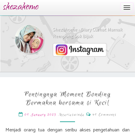
shezahome
Togg
navi
Shezahome - Diary Curhat Mamak
Rempong Sok Bijak
Pentingnya
Pentingnya Moment Bonding
Moment
Bonding
Bermakna bersama si Kecil
Bermakna
bersama
Comments
,
Utariaswinda
41 Comments
01 January 2023
si
Kecil
Menjadi orang tua dengan seribu akses pengetahuan dan