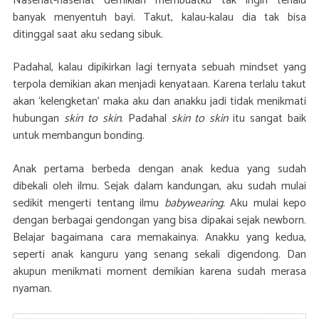
Nasehat-nasehat demikian membuatku tak ingin terlalu
banyak menyentuh bayi. Takut, kalau-kalau dia tak bisa
ditinggal saat aku sedang sibuk.
Padahal, kalau dipikirkan lagi ternyata sebuah mindset yang
terpola demikian akan menjadi kenyataan. Karena terlalu takut
akan ‘kelengketan’ maka aku dan anakku jadi tidak menikmati
hubungan
skin to skin
. Padahal
skin to skin
itu sangat baik
untuk membangun bonding.
Anak pertama berbeda dengan anak kedua yang sudah
dibekali oleh ilmu. Sejak dalam kandungan, aku sudah mulai
sedikit mengerti tentang ilmu
babywearing.
Aku mulai kepo
dengan berbagai gendongan yang bisa dipakai sejak newborn.
Belajar bagaimana cara memakainya. Anakku yang kedua,
seperti anak kanguru yang senang sekali digendong. Dan
akupun menikmati moment demikian karena sudah merasa
nyaman.