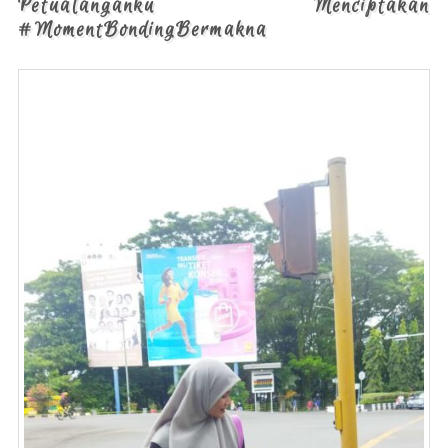
Petualanganku Menciptakan
#MomentBondingBermakna