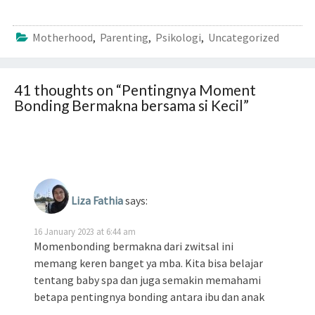
Motherhood
,
Parenting
,
Psikologi
,
Uncategorized
41 thoughts on “
Pentingnya Moment
Bonding Bermakna bersama si Kecil
”
Liza Fathia
says:
16 January 2023 at 6:44 am
Momenbonding bermakna dari zwitsal ini
memang keren banget ya mba. Kita bisa belajar
tentang baby spa dan juga semakin memahami
betapa pentingnya bonding antara ibu dan anak