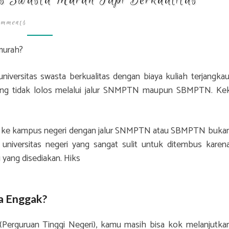
s Swasta Murah Tapi Berkualitas
Kampus
Swasta
ents
omments
Murah
Tapi
 murah?
Berkualitas
niversitas swasta berkualitas dengan biaya kuliah terjangkau
yang tidak lolos melalui jalur SNMPTN maupun SBMPTN. Ke
suk ke kampus negeri dengan jalur SNMPTN atau SBMPTN buka
niversitas negeri yang sangat sulit untuk ditembus karen
 yang disediakan. Hiks
a Enggak?
(Perguruan Tinggi Negeri), kamu masih bisa kok melanjutka