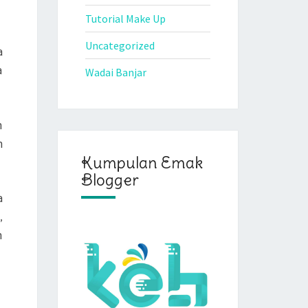
Tutorial Make Up
Uncategorized
a
a
Wadai Banjar
n
n
Kumpulan Emak
Blogger
a
,
n