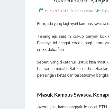
Rekomendasi Kampu
Comm
,
Utariaswinda
16 C
15 March 2021
Ehm, ada yang lagi nyari kampus swasta
Tenang aja, saat ini cukup banyak kok u
Pastinya ini sangat cocok bagi kamu 
emak dulu.. *eh
Seperti yang diketahui, untuk bisa ma
hal yang mudah. Bahkan ada sebagian u
persaingan ketat dan terbatasnya bangku
Masuk Kampus Swasta, Kenap
Hmm..
Jika kamu enggak lolos di PTN 