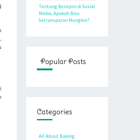
g
Tentang Beropini di Sosial
Media, Apakah Bisa
Setransparan Mungkin?
n
,
u
Popular Posts
i
h
Categories
All About Baking