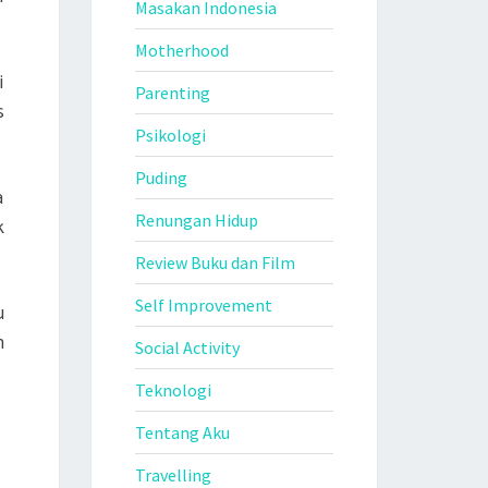
Masakan Indonesia
Motherhood
i
Parenting
s
Psikologi
Puding
a
Renungan Hidup
k
Review Buku dan Film
Self Improvement
u
n
Social Activity
Teknologi
Tentang Aku
Travelling