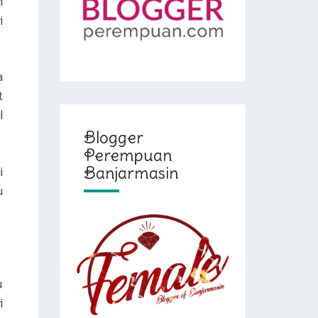
h
i
a
t
l
Blogger
Perempuan
i
Banjarmasin
u
u
i