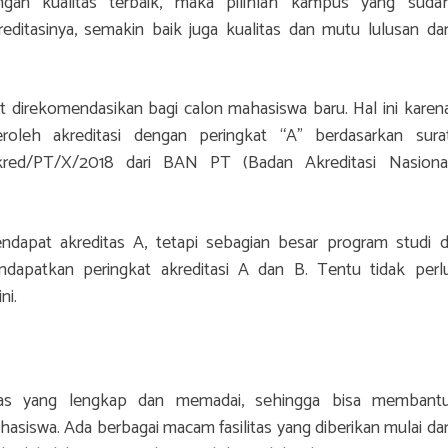
an kualitas terbaik, maka pilihlah kampus yang suda
reditasinya, semakin baik juga kualitas dan mutu lulusan dar
t direkomendasikan bagi calon mahasiswa baru. Hal ini karen
oleh akreditasi dengan peringkat “A” berdasarkan sura
ed/PT/X/2018 dari BAN PT (Badan Akreditasi Nasiona
apat akreditas A, tetapi sebagian besar program studi d
dapatkan peringkat akreditasi A dan B. Tentu tidak perl
ni.
litas yang lengkap dan memadai, sehingga bisa membant
asiswa. Ada berbagai macam fasilitas yang diberikan mulai dar